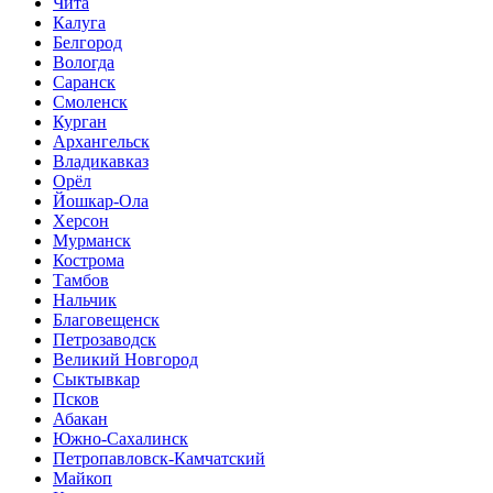
Чита
Калуга
Белгород
Вологда
Саранск
Смоленск
Курган
Архангельск
Владикавказ
Орёл
Йошкар-Ола
Херсон
Мурманск
Кострома
Тамбов
Нальчик
Благовещенск
Петрозаводск
Великий Новгород
Сыктывкар
Псков
Абакан
Южно-Сахалинск
Петропавловск-Камчатский
Майкоп