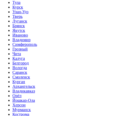
Тула
Курск
Улан-Удэ
Тверь
Луганск
Брянск
Якутск
Иваново
Владимир
Симферополь
Грозный
Чита
Калуга
Белгород
Вологда
Саранск
Смоленск
Курган
Архангельск
Владикавказ
Орёл
Йошкар-Ола
Херсон
Мурманск
Кострома