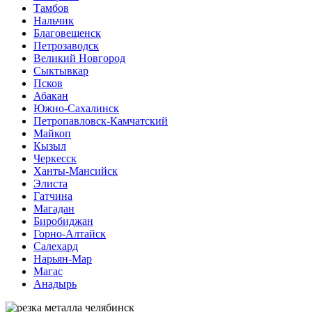
Тамбов
Нальчик
Благовещенск
Петрозаводск
Великий Новгород
Сыктывкар
Псков
Абакан
Южно-Сахалинск
Петропавловск-Камчатский
Майкоп
Кызыл
Черкесск
Ханты-Мансийск
Элиста
Гатчина
Магадан
Биробиджан
Горно-Алтайск
Салехард
Нарьян-Мар
Магас
Анадырь