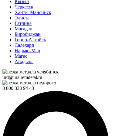
Кызыл
Черкесск
Ханты-Мансийск
Элиста
Гатчина
Магадан
Биробиджан
Горно-Алтайск
Салехард
Нарьян-Мар
Магас
Анадырь
urd@uralremdetal.ru
8 800 333 94 43