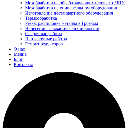
Мехобработка на обрабатывающих центрах с ЧПУ
Мехобработка на универсальном оборудовании
Изготовление нестандартного оборудования
Термообработка
Резка, распиловка металла в Грозном
Нанесение гальванических покрытий
Сварочные работы
Наплавочные работы
Ремонт редукторов
О нас
Медиа
Блог
Контакты